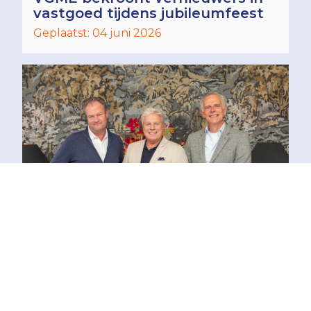
vastgoed tijdens jubileumfeest
Geplaatst: 04 juni 2026
Sleutelfiguren Raad van
Commissarissen: "VGME is
gebouwd op persoonlijk
contact"