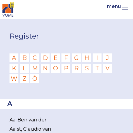
Register
A
B
C
D
E
F
G
H
I
J
K
L
M
N
O
P
R
S
T
V
W
Z
Ö
A
Aa, Ben van der
Aalst, Claudio van