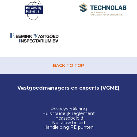
BACK TO TOP
Vastgoedmanagers en experts (VGME)
Privacyverklaring
Huishoudelijk reglement
Incassobeleid
No show beleid
Handleiding PE punten