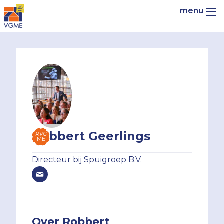
Robbert Geerlings
RVG
ME
Directeur bij Spuigroep B.V.
Over Robbert